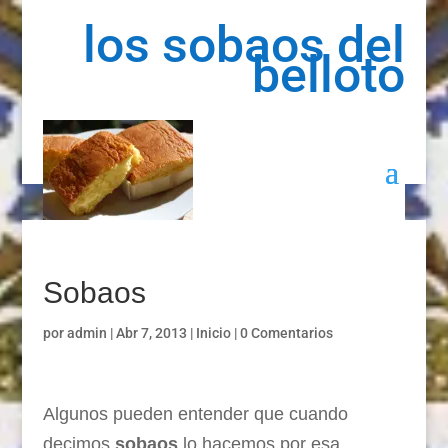
los sobaos del
belloto
Sobaos
por
admin
|
Abr 7, 2013
|
Inicio
|
0 Comentarios
Algunos pueden entender que cuando
d
ecimos
sobaos
lo hacemos por esa