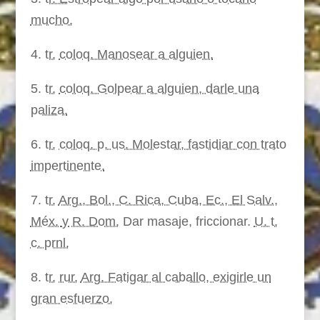
mucho.
4.
tr.
coloq. Manosear a alguien.
5.
tr.
coloq. Golpear a alguien, darle una
paliza.
6.
tr.
coloq. p. us. Molestar, fastidiar con trato
impertinente.
7.
tr.
Arg., Bol., C. Rica, Cuba, Ec., El Salv.,
Méx.
y
R. Dom.
Dar masaje, friccionar.
U. t.
c. prnl.
8.
tr.
rur.
Arg. Fa
tigar al caballo, exigirle un
gran esfuerzo.